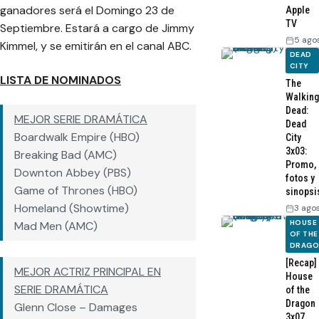
ganadores será el Domingo 23 de
Apple
TV
Septiembre. Estará a cargo de Jimmy
5 ago
Kimmel, y se emitirán en el canal ABC.
DEAD
CITY
LISTA DE NOMINADOS
The
Walking
Dead:
MEJOR SERIE DRAMÁTICA
Dead
Boardwalk Empire (HBO)
City
3x03:
Breaking Bad (AMC)
Promo,
Downton Abbey (PBS)
fotos y
Game of Thrones (HBO)
sinopsi
Homeland (Showtime)
3 ago
HOUSE
Mad Men (AMC)
OF THE
DRAG
[Recap]
MEJOR ACTRIZ PRINCIPAL EN
House
SERIE DRAMÁTICA
of the
Dragon
Glenn Close – Damages
3x07