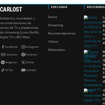
EXPLORAR
RECOMEND
CARLOST
Series
L
Adelantos, novedades y
d
recomendaciones de
Streaming
B
series de TV y plataformas
c
de streaming (como Netflix,
Recomendaciones
t
Apple TV+, HBO Max).
n
Videos
a
Facebook
Instagram
Webisodios
M
Contacto
Pinterest
P
G
Telegram
Twitter
l
A
TikTok
YouTube
T
M
d
«
A
U
c