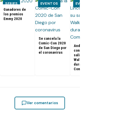
SERIES
EVENTOS
EVENTOS
EVENTOS
Ganadores de
los premios
Emmy 2020
Kit Harington
Rose Leslie 
Game of
Thrones, se
Se cancela la
casaron en u
Comic-Con 2020
castillo
Andrew Lincoln
de San Diego por
confirma su
el coronavirus
salida de The
Walking Dead
durante la
Comic-Con
Ver comentarios