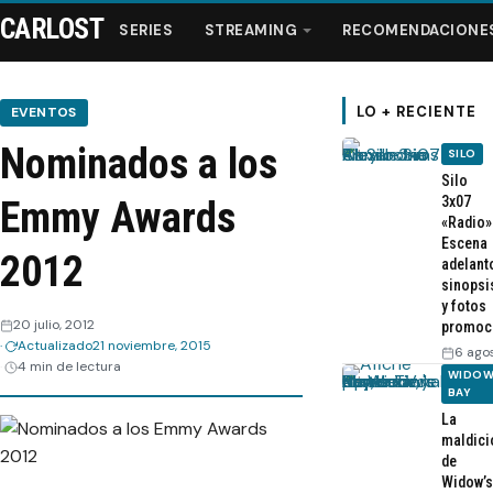
CARLOST
SERIES
STREAMING
RECOMENDACIONE
LO + RECIENTE
EVENTOS
Nominados a los
SILO
Series
Silo
3x07
Emmy Awards
«Radio»
Streaming
Escena
2012
adelant
sinopsi
Recomendaciones
y fotos
20 julio, 2012
promoc
Actualizado
21 noviembre, 2015
Videos
6 ago
4 min de lectura
WIDOW
BAY
Webisodios
La
maldici
de
Widow’s