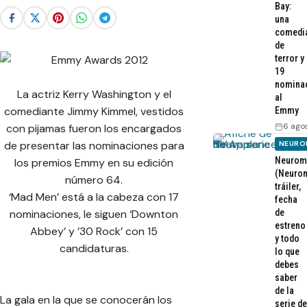
Bay:
una
comedi
de
terror y
19
nomina
La actriz Kerry Washington y el
al
comediante Jimmy Kimmel, vestidos
Emmy
6 ago
con pijamas fueron los encargados
de presentar las nominaciones para
NEURO
Neurom
los premios Emmy en su edición
(Neurom
número 64.
tráiler,
‘Mad Men’ está a la cabeza con 17
fecha
de
nominaciones, le siguen ‘Downton
estreno
Abbey’ y ’30 Rock’ con 15
y todo
candidaturas.
lo que
debes
saber
de la
La gala en la que se conocerán los
serie de