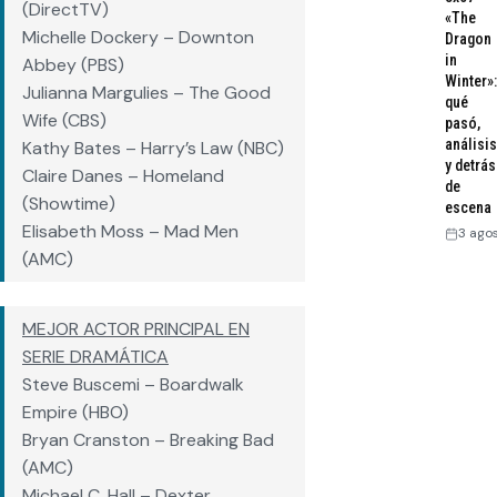
(DirectTV)
«The
Michelle Dockery – Downton
Dragon
in
Abbey (PBS)
Winter»:
Julianna Margulies – The Good
qué
Wife (CBS)
pasó,
análisis
Kathy Bates – Harry’s Law (NBC)
y detrás
Claire Danes – Homeland
de
(Showtime)
escena
Elisabeth Moss – Mad Men
3 ago
(AMC)
MEJOR ACTOR PRINCIPAL EN
SERIE DRAMÁTICA
Steve Buscemi – Boardwalk
Empire (HBO)
Bryan Cranston – Breaking Bad
(AMC)
Michael C. Hall – Dexter