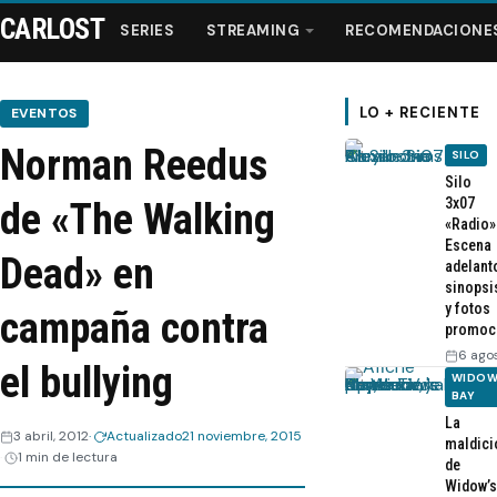
CARLOST
SERIES
STREAMING
RECOMENDACIONE
LO + RECIENTE
EVENTOS
Norman Reedus
SILO
Series
Silo
3x07
de «The Walking
«Radio»
Streaming
Escena
Dead» en
adelant
sinopsi
Recomendaciones
y fotos
campaña contra
promoc
Videos
6 ago
el bullying
WIDOW
BAY
Webisodios
La
3 abril, 2012
Actualizado
21 noviembre, 2015
maldici
1 min de lectura
de
Widow’s