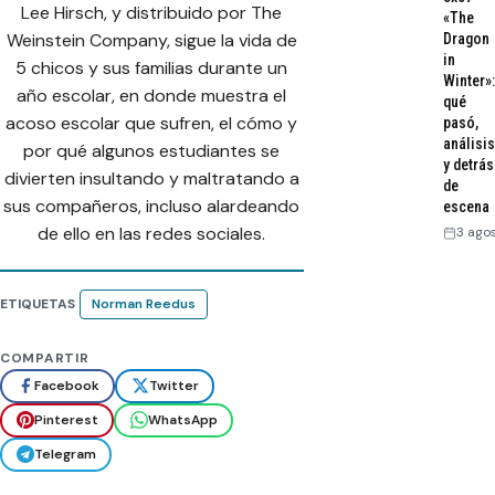
Lee Hirsch, y distribuido por The
«The
Weinstein Company, sigue la vida de
Dragon
in
5 chicos y sus familias durante un
Winter»:
año escolar, en donde muestra el
qué
acoso escolar que sufren, el cómo y
pasó,
análisis
por qué algunos estudiantes se
y detrás
divierten insultando y maltratando a
de
sus compañeros, incluso alardeando
escena
de ello en las redes sociales.
3 ago
ETIQUETAS
Norman Reedus
COMPARTIR
Facebook
Twitter
Pinterest
WhatsApp
Telegram