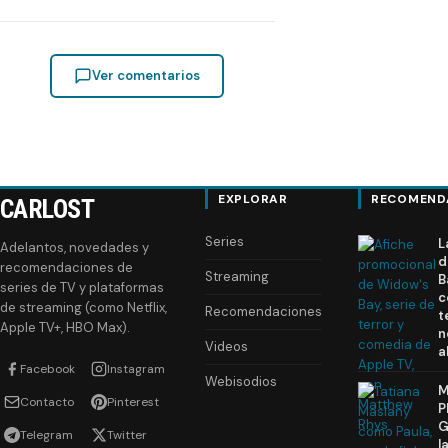
Ver comentarios
EXPLORAR
RECOMEND
CARLOST
Series
L
Adelantos, novedades y
d
recomendaciones de
Streaming
B
series de TV y plataformas
c
de streaming (como Netflix,
Recomendaciones
t
Apple TV+, HBO Max).
n
Videos
a
Facebook
Instagram
Webisodios
M
Contacto
Pinterest
P
G
Telegram
Twitter
l