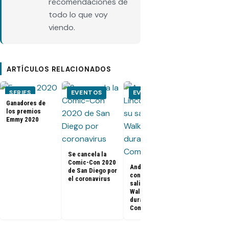
recomendaciones de
todo lo que voy
viendo.
ARTÍCULOS RELACIONADOS
SERIES
EVENTOS
EVENTOS
EVENTOS
Ganadores de
los premios
Emmy 2020
Se cancela la
Comic-Con 2020
Andrew Lincoln
Kit Harington
de San Diego por
confirma su
Rose Leslie 
el coronavirus
salida de The
Game of
Walking Dead
Thrones, se
durante la
casaron en u
Comic-Con
castillo