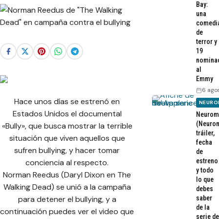
Bay:
una
comedi
de
terror y
19
nomina
al
Emmy
6 ago
Hace unos días se estrenó en
NEURO
Estados Unidos el documental
Neurom
(Neurom
«Bully», que busca mostrar la terrible
tráiler,
situación que viven aquellos que
fecha
sufren bullying, y hacer tomar
de
estreno
conciencia al respecto.
y todo
Norman Reedus (Daryl Dixon en The
lo que
Walking Dead) se unió a la campaña
debes
saber
para detener el bullying, y a
de la
continuación puedes ver el video que
serie de