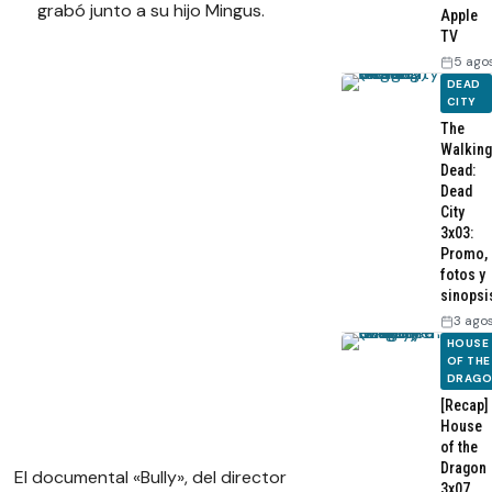
grabó junto a su hijo Mingus.
Apple
TV
5 ago
DEAD
CITY
The
Walking
Dead:
Dead
City
3x03:
Promo,
fotos y
sinopsi
3 ago
HOUSE
OF THE
DRAG
[Recap]
House
of the
Dragon
El documental «Bully», del director
3x07