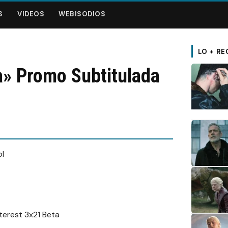
S
VIDEOS
WEBISODIOS
LO + RE
a» Promo Subtitulada