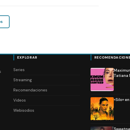
os
EXPLORAR
RECOMENDACION
Series
Maximum 
s
Tatiana 
Streaming
Recomendaciones
«Silo» e
Videos
Webisodios
Sweetpea