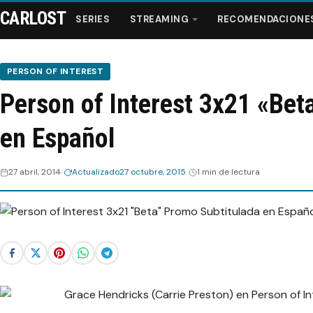
CARLOST
SERIES
STREAMING
RECOMENDACIONE
PERSON OF INTEREST
Person of Interest 3x21 «Bet
Series
en Español
Streaming
27 abril, 2014
Actualizado
27 octubre, 2015
1 min de lectura
Recomendaciones
Videos
Webisodios