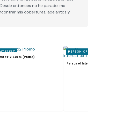
e. Desde entonces no he parado: me
encontrar mis coberturas, adelantos y
INTEREST
PERSON OF INTEREST
est 5x12 «.exe» (Promo)
Person of Interest 5x11 «Synecd