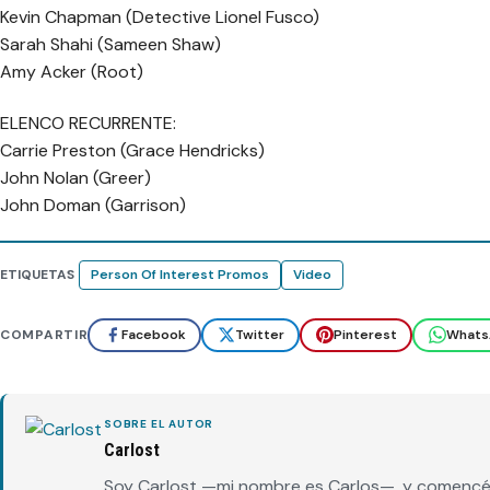
Kevin Chapman (Detective Lionel Fusco)
Sarah Shahi (Sameen Shaw)
Amy Acker (Root)
ELENCO RECURRENTE:
Carrie Preston (Grace Hendricks)
John Nolan (Greer)
John Doman (Garrison)
ETIQUETAS
Person Of Interest Promos
Video
COMPARTIR
Facebook
Twitter
Pinterest
Whats
SOBRE EL AUTOR
Carlost
Soy Carlost —mi nombre es Carlos—, y comencé 