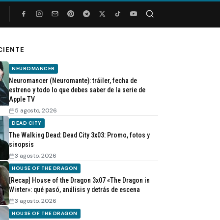
Buscar
CIENTE
NEUROMANCER
Neuromancer (Neuromante): tráiler, fecha de
estreno y todo lo que debes saber de la serie de
Apple TV
5 agosto, 2026
DEAD CITY
The Walking Dead: Dead City 3x03: Promo, fotos y
sinopsis
3 agosto, 2026
HOUSE OF THE DRAGON
[Recap] House of the Dragon 3x07 «The Dragon in
Winter»: qué pasó, análisis y detrás de escena
3 agosto, 2026
HOUSE OF THE DRAGON