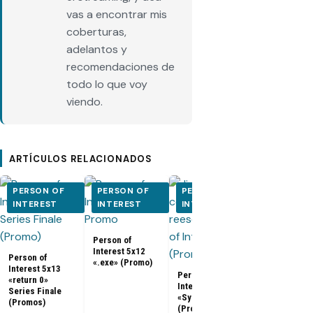
vas a encontrar mis
coberturas,
adelantos y
recomendaciones de
todo lo que voy
viendo.
ARTÍCULOS RELACIONADOS
PERSON OF
PERSON OF
PERSON OF
PERSON O
INTEREST
INTEREST
INTEREST
INTEREST
Person of
Person of
Interest 5x12
Interest 5x0
Person of
«.exe» (Promo)
5x10 (Promo
Interest 5x13
Person of
«return 0»
Interest 5x11
Series Finale
«Synecdoche»
(Promos)
(Promo)