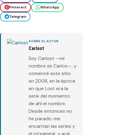
Pinterest
WhatsApp
Telegram
SOBRE EL AUTOR
Carlost
Soy Carlost —mi
nombre es Carlos—, y
comencé este sitio
en 2008, en la época
en que Lost era la
serie del momento:
de ahí el nombre.
Desde entonces no
he parado: me
encantan las series y
el streaming, y acá