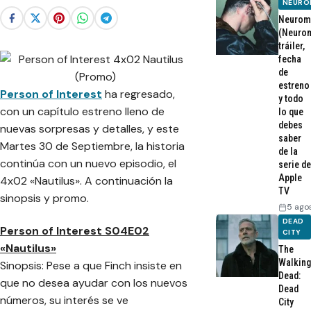
NEURO
Neurom
(Neurom
tráiler,
fecha
de
estreno
Person of Interest
ha regresado,
y todo
con un capítulo estreno lleno de
lo que
debes
nuevas sorpresas y detalles, y este
saber
Martes 30 de Septiembre, la historia
de la
continúa con un nuevo episodio, el
serie de
Apple
4x02 «Nautilus». A continuación la
TV
sinopsis y promo.
5 ago
DEAD
Person of Interest S04E02
CITY
«Nautilus»
The
Walking
Sinopsis: Pese a que Finch insiste en
Dead:
que no desea ayudar con los nuevos
Dead
números, su interés se ve
City