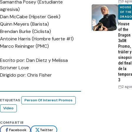
3 ago
Samantha Posey (Estudiante
HOUSE
agresiva)
OF THE
Dan McCabe (Hipster Geek)
DRAG
Quinn Meyers (Barista)
House
of the
Brendan Burke (Ciclista)
Dragon
Antoine Harris (Hombre fuerte #1)
3x08:
Marco Reininger (PMC)
Promo,
tráiler y
sinopsi
Escrito por: Dan Dietz y Melissa
del final
Scrivner Love
de la
Dirigido por: Chris Fisher
tempor
3
2 ago
ETIQUETAS
Person Of Interest Promos
Video
COMPARTIR
Facebook
Twitter