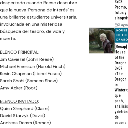
3x03:
despertado cuando Reese descubre
Promo,
que la nueva ‘Persona de interés’ es
fotos y
una brillante estudiante universitaria,
sinopsi
involucrada en una misteriosa
3 ago
búsqueda del tesoro, de vida y
HOUSE
OF THE
muerte.
DRAG
[Recap]
ELENCO PRINCIPAL
:
House
of the
Jim Caviezel (John Reese)
Dragon
Michael Emerson (Harold Finch)
3x07
Kevin Chapman (Lionel Fusco)
«The
Dragon
Sarah Shahi (Sameen Shaw)
in
Amy Acker (Root)
Winter»:
qué
ELENCO INVITADO
:
pasó,
análisis
Quinn Shephard (Claire)
y detrás
David Starzyk (David)
de
Andreas Damm (Romeo)
escena