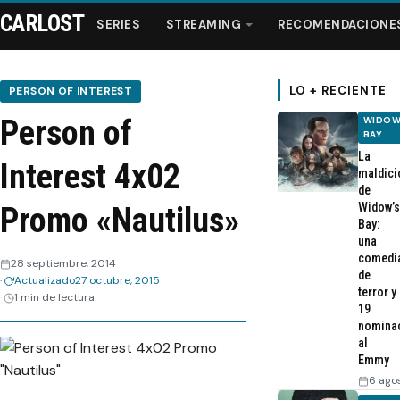
CARLOST
SERIES
STREAMING
RECOMENDACIONE
LO + RECIENTE
PERSON OF INTEREST
Person of
WIDOW
Series
BAY
La
Interest 4x02
maldici
Streaming
de
Widow’s
Promo «Nautilus»
Bay:
Recomendaciones
una
comedi
28 septiembre, 2014
de
Actualizado
27 octubre, 2015
Videos
terror y
1 min de lectura
19
nomina
Webisodios
al
Emmy
6 ago