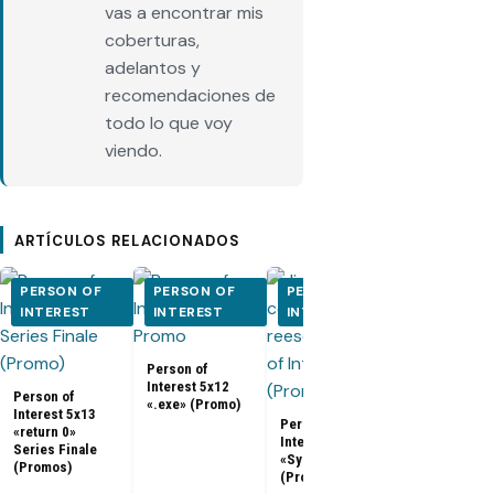
vas a encontrar mis
coberturas,
adelantos y
recomendaciones de
todo lo que voy
viendo.
ARTÍCULOS RELACIONADOS
PERSON OF
PERSON OF
PERSON OF
PERSON O
INTEREST
INTEREST
INTEREST
INTEREST
Person of
Person of
Interest 5x12
Interest 5x0
Person of
«.exe» (Promo)
5x10 (Promo
Interest 5x13
Person of
«return 0»
Interest 5x11
Series Finale
«Synecdoche»
(Promos)
(Promo)