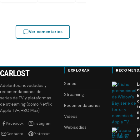
Ver comentarios
EXPLORAR
RECOMEND
CARLOST
Series
L
Adelantos, novedades y
d
recomendaciones de
Streaming
B
series de TV y plataformas
c
de streaming (como Netflix,
Recomendaciones
t
Apple TV+, HBO Max).
n
Videos
a
Facebook
Instagram
Webisodios
M
Contacto
Pinterest
P