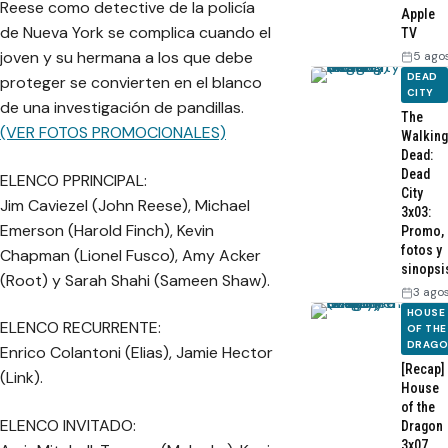
Reese como detective de la policía
Apple
de Nueva York se complica cuando el
TV
joven y su hermana a los que debe
5 ago
DEAD
proteger se convierten en el blanco
CITY
de una investigación de pandillas.
The
(VER FOTOS PROMOCIONALES)
Walking
Dead:
Dead
ELENCO PPRINCIPAL:
City
Jim Caviezel (John Reese), Michael
3x03:
Emerson (Harold Finch), Kevin
Promo,
fotos y
Chapman (Lionel Fusco), Amy Acker
sinopsi
(Root) y Sarah Shahi (Sameen Shaw).
3 ago
HOUSE
ELENCO RECURRENTE:
OF THE
DRAG
Enrico Colantoni (Elias), Jamie Hector
[Recap]
(Link).
House
of the
ELENCO INVITADO:
Dragon
3x07