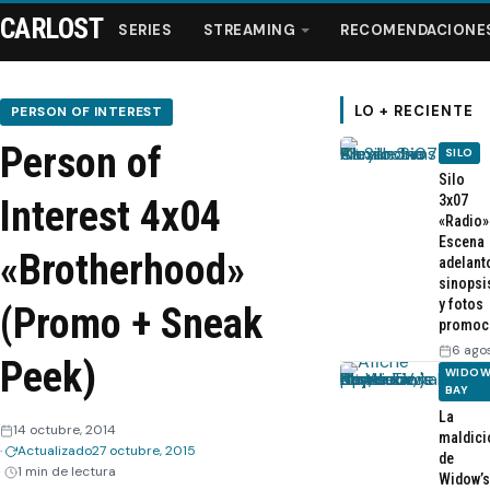
CARLOST
SERIES
STREAMING
RECOMENDACIONE
LO + RECIENTE
PERSON OF INTEREST
Person of
SILO
Series
Silo
3x07
Interest 4x04
«Radio»
Streaming
Escena
«Brotherhood»
adelant
sinopsi
Recomendaciones
y fotos
(Promo + Sneak
promoc
Videos
6 ago
Peek)
WIDOW
BAY
Webisodios
La
14 octubre, 2014
maldici
Actualizado
27 octubre, 2015
de
1 min de lectura
Widow’s