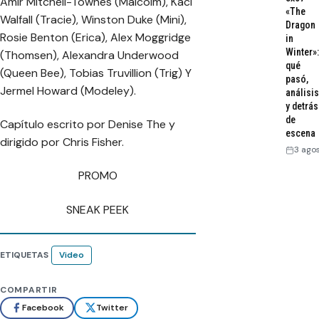
Amir Mitchell-Townes (Malcolm), Kaci
«The
Walfall (Tracie), Winston Duke (Mini),
Dragon
Rosie Benton (Erica), Alex Moggridge
in
Winter»:
(Thomsen), Alexandra Underwood
qué
(Queen Bee), Tobias Truvillion (Trig) Y
pasó,
Jermel Howard (Modeley).
análisis
y detrás
de
Capítulo escrito por Denise The y
escena
dirigido por Chris Fisher.
3 ago
PROMO
SNEAK PEEK
ETIQUETAS
Video
COMPARTIR
Facebook
Twitter