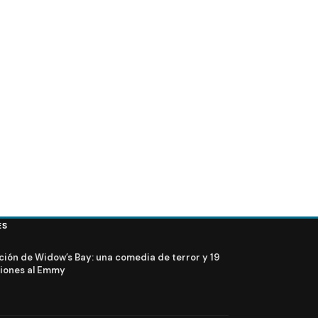
ES
ción de Widow’s Bay: una comedia de terror y 19
iones al Emmy