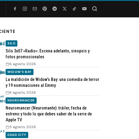
Buscar
CIENTE
SILO
Silo 3x07 «Radio»: Escena adelanto, sinopsis y
fotos promocionales
6 agosto, 2026
WIDOW'S BAY
La maldición de Widow’s Bay: una comedia de terror
y 19 nominaciones al Emmy
6 agosto, 2026
NEUROMANCER
Neuromancer (Neuromante): tráiler, fecha de
estreno y todo lo que debes saber de la serie de
Apple TV
5 agosto, 2026
DEAD CITY