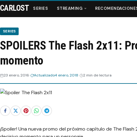
CARLOST
SERIES
STREAMING
RECOMENDACIONE
SERIES
SPOILERS The Flash 2x11: Pr
Series
momento
Streaming
23 enero, 2016
Actualizado
4 enero, 2018
2 min de lectura
Recomendaciones
Videos
Webisodios
¡Spoiler! Una nueva promo del próximo capítulo de The Flash 
decisivo momento para un personaje.