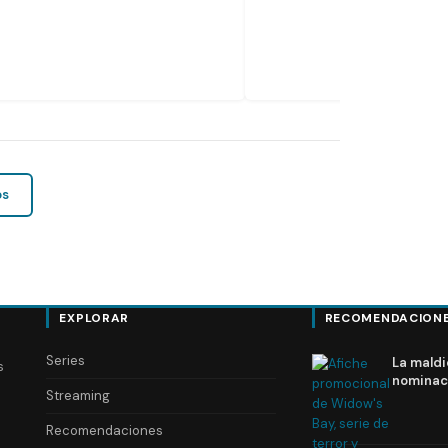
os
EXPLORAR
RECOMENDACION
Series
La maldi
s
nominac
Streaming
Recomendaciones