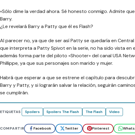
«Sólo dime la verdad ahora. Sé honesto conmigo. Admite que
Barry.
¿Le revelará Barry a Patty que él es Flash?
Al parecer no, ya que de ser así Patty se quedaría en Central
que interpreta a Patty Spivot en la serie, no ha sido vista en
además forma parte del piloto «Shooter» del canal USA Net
Phillippe, ya que sus personajes son marido y mujer.
Habrá que esperar a que se estrene el capítulo para descubri
Barry y Patty, y si lograrán salvar la relación, seguirán camin
se cumplirán.
ETIQUETAS
Spoilers
Spoilers The Flash
The Flash
Video
COMPARTIR
Facebook
Twitter
Pinterest
Whats