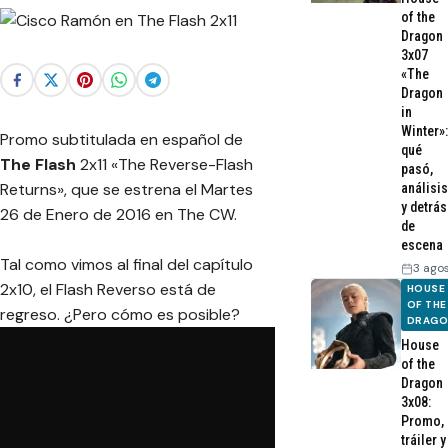
of the
Dragon
3x07
«The
Dragon
in
Winter»:
Promo subtitulada en español de
qué
The Flash
2x11 «The Reverse-Flash
pasó,
Returns», que se estrena el Martes
análisis
y detrás
26 de Enero de 2016 en The CW.
de
escena
Tal como vimos al final del capítulo
3 ago
2x10, el Flash Reverso está de
HOUSE
OF THE
regreso. ¿Pero cómo es posible?
DRAG
House
of the
Dragon
3x08:
Promo,
tráiler y