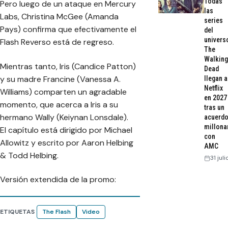
Todas
Pero luego de un ataque en Mercury
las
Labs, Christina McGee (Amanda
series
Pays) confirma que efectivamente el
del
univers
Flash Reverso está de regreso.
The
Walking
Mientras tanto, Iris (Candice Patton)
Dead
y su madre Francine (Vanessa A.
llegan a
Netflix
Williams) comparten un agradable
en 2027
momento, que acerca a Iris a su
tras un
hermano Wally (Keiynan Lonsdale).
acuerd
millona
El capítulo está dirigido por Michael
con
Allowitz y escrito por Aaron Helbing
AMC
& Todd Helbing.
31 jul
Versión extendida de la promo:
ETIQUETAS
The Flash
Video