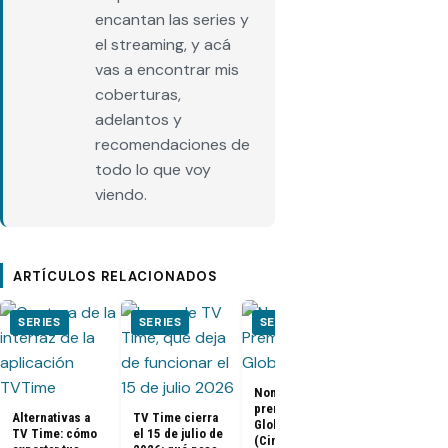
encantan las series y
el streaming, y acá
vas a encontrar mis
coberturas,
adelantos y
recomendaciones de
todo lo que voy
viendo.
ARTÍCULOS RELACIONADOS
SERIES
SERIES
SERIES
SERIES
Nominados a los
El Juego del
premios Golden
Calamar:
Alternativas a
TV Time cierra
Globes 2025
Temporada 2 
TV Time: cómo
el 15 de julio de
(Cine y
ya tienen fe