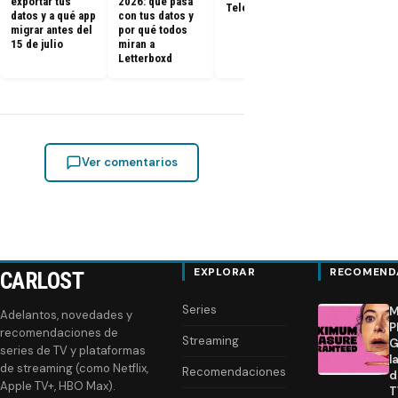
exportar tus
2026: qué pasa
Televisión)
de estreno
datos y a qué app
con tus datos y
migrar antes del
por qué todos
15 de julio
miran a
Letterboxd
Ver comentarios
EXPLORAR
RECOMEND
CARLOST
Series
M
Adelantos, novedades y
P
recomendaciones de
Streaming
G
series de TV y plataformas
l
de streaming (como Netflix,
Recomendaciones
d
Apple TV+, HBO Max).
T