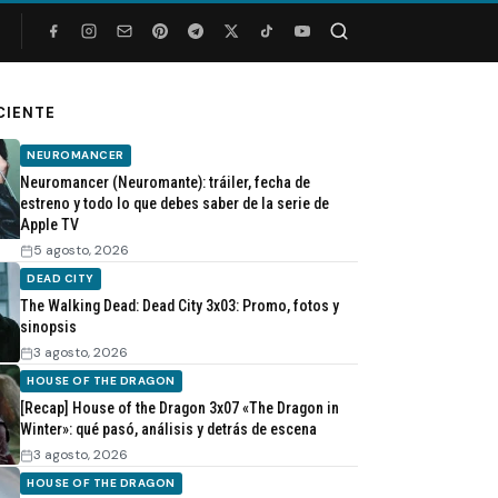
Buscar
CIENTE
NEUROMANCER
Neuromancer (Neuromante): tráiler, fecha de
estreno y todo lo que debes saber de la serie de
Apple TV
5 agosto, 2026
DEAD CITY
The Walking Dead: Dead City 3x03: Promo, fotos y
sinopsis
3 agosto, 2026
HOUSE OF THE DRAGON
[Recap] House of the Dragon 3x07 «The Dragon in
Winter»: qué pasó, análisis y detrás de escena
3 agosto, 2026
HOUSE OF THE DRAGON