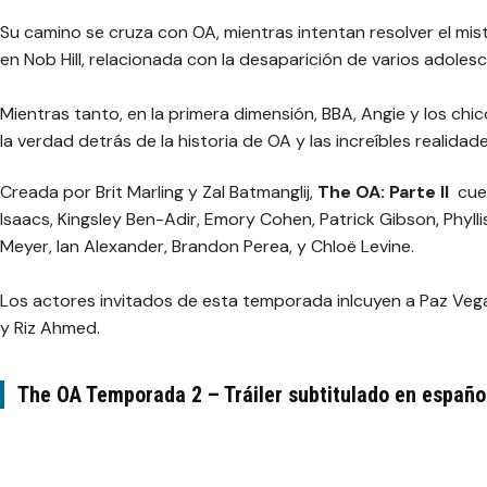
Su camino se cruza con OA, mientras intentan resolver el mist
en Nob Hill, relacionada con la desaparición de varios adoles
Mientras tanto, en la primera dimensión, BBA, Angie y los ch
la verdad detrás de la historia de OA y las increíbles realidade
Creada por Brit Marling y Zal Batmanglij,
The OA: Parte II
cue
Isaacs, Kingsley Ben-Adir, Emory Cohen, Patrick Gibson, Phyllis
Meyer, Ian Alexander, Brandon Perea, y Chloë Levine.
Los actores invitados de esta temporada inlcuyen a Paz Vega,
y Riz Ahmed.
The OA Temporada 2 – Tráiler subtitulado en españo