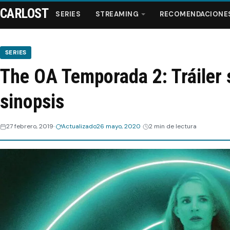
CARLOST
SERIES
STREAMING
RECOMENDACIONE
SERIES
The OA Temporada 2: Tráiler s
Series
sinopsis
Streaming
27 febrero, 2019
Actualizado
26 mayo, 2020
2 min de lectura
Recomendaciones
Videos
Webisodios