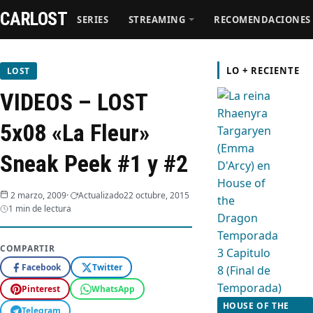
CARLOST
SERIES
STREAMING
RECOMENDACIONES
Series
LO + RECIENTE
LOST
VIDEOS – LOST
Streaming
5x08 «La Fleur»
Recomendaciones
Sneak Peek #1 y #2
Videos
2 marzo, 2009
Actualizado
22 octubre, 2015
1 min de lectura
Webisodios
COMPARTIR
Facebook
Twitter
Pinterest
WhatsApp
HOUSE OF THE
Telegram