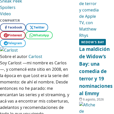
Sneak Peek
Spoilers
Video
COMPARTIR
Facebook
Twitter
Pinterest
WhatsApp
WIDOW'S BAY
Telegram
La maldición
de Widow’s
Sobre el autor
Carlost
Soy Carlost —mi nombre es Carlos
Bay: una
—, y comencé este sitio en 2008, en
comedia de
la época en que Lost era la serie del
terror y 19
momento: de ahí el nombre. Desde
nominaciones
entonces no he parado: me
al Emmy
encantan las series y el streaming, y
6 agosto, 2026
acá vas a encontrar mis coberturas,
adelantos y recomendaciones de
todo lo que voy viendo.