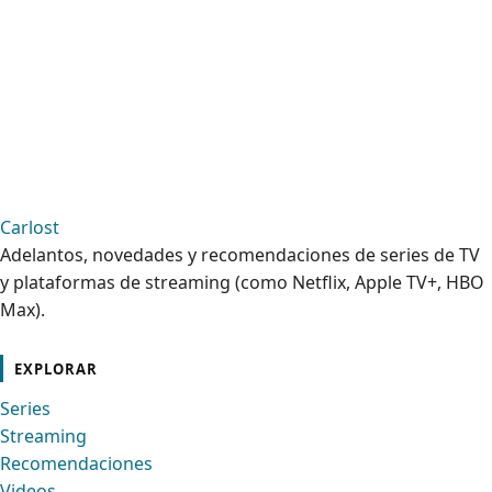
Carlost
Adelantos, novedades y recomendaciones de series de TV
y plataformas de streaming (como Netflix, Apple TV+, HBO
Max).
cebook
Instagram
Contacto
Pinterest
Telegram
Twitter
TikTok
YouTube
EXPLORAR
Series
Streaming
Recomendaciones
Videos