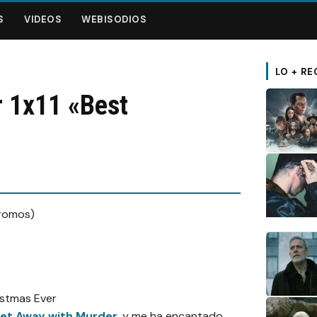
S
VIDEOS
WEBISODIOS
LO + RE
 1x11 «Best
et Away with Murder
, y me ha encantado.