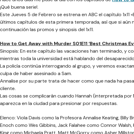
¡Qué buena serie!.
Este Jueves 5 de Febrero se estrena en ABC el capítulo 1x11 «
últimos capítulos de esta primera temporada, así que si aún n
continuación las promos y sinopsis del 1x11.
How to Get Away with Murder S01E11 ‘Best Christmas Ev
Sinopsis: En este capítulo las vacaciones han terminado, y c
mientras toda la universidad está hablando del desaparecido
La policía continúa interrogando al grupo, y veremos exact
culpa de haber asesinado a Sam.
Annalise por su parte trata de hacer como que nada ha pasa
cliente.
Las cosas se complicarán cuando Hannah (interpretada por 
aparezca en la ciudad para presionar por respuestas.
Elenco: Viola Davis como la Profesora Annalise Keating, Billy
Enoch como Wes Gibbins, Jack Falahee como Connor Walsh, K
King como Michaela Pratt, Matt McGorry como Asher Millstone