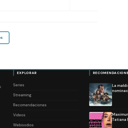
os
EXPLORAR
RECOMENDACION
Series
La maldi
s
nominac
Streaming
Recomendaciones
Maximum 
Videos
Tatiana 
Webisodios