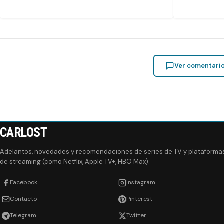
Ver comentari
CARLOST
Adelantos, novedades y recomendaciones de series de TV y plataforma
de streaming (como Netflix, Apple TV+, HBO Max).
Facebook
Instagram
Contacto
Pinterest
Telegram
Twitter