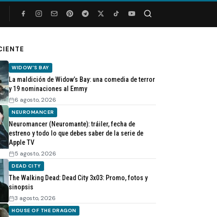
Buscar
CIENTE
WIDOW'S BAY
La maldición de Widow’s Bay: una comedia de terror
y 19 nominaciones al Emmy
6 agosto, 2026
NEUROMANCER
Neuromancer (Neuromante): tráiler, fecha de
estreno y todo lo que debes saber de la serie de
Apple TV
5 agosto, 2026
DEAD CITY
The Walking Dead: Dead City 3x03: Promo, fotos y
sinopsis
3 agosto, 2026
HOUSE OF THE DRAGON