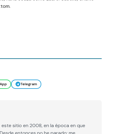
ttom.
App
Telegram
este sitio en 2008, en la época en que
e. Desde entonces no he parado: me