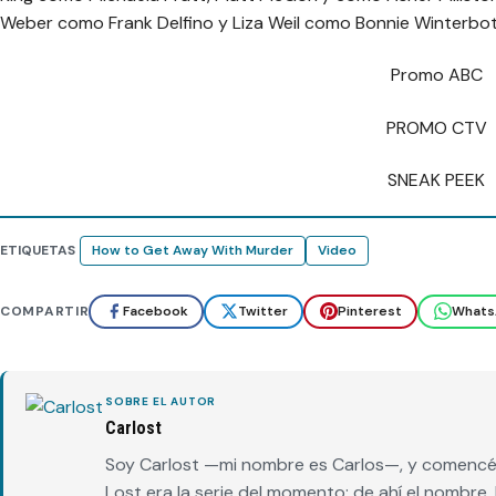
Weber como Frank Delfino y Liza Weil como Bonnie Winterbo
Promo ABC
PROMO CTV
SNEAK PEEK
ETIQUETAS
How to Get Away With Murder
Video
COMPARTIR
Facebook
Twitter
Pinterest
Whats
SOBRE EL AUTOR
Carlost
Soy Carlost —mi nombre es Carlos—, y comencé 
Lost era la serie del momento: de ahí el nombr