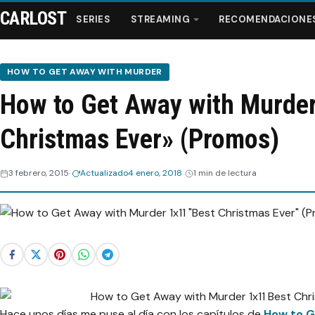
CARLOST
SERIES
STREAMING
RECOMENDACIONE
HOW TO GET AWAY WITH MURDER
How to Get Away with Murder
Series
Christmas Ever» (Promos)
Streaming
3 febrero, 2015
Actualizado
4 enero, 2018
1 min de lectura
Recomendaciones
Videos
Webisodios
Hace unos días me puse al día con los capítulos de
How to G