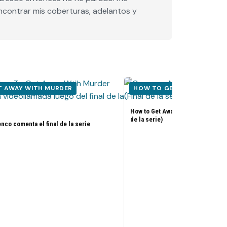
encontrar mis coberturas, adelantos y
T AWAY WITH MURDER
HOW TO GET AWAY WITH M
How to Get Away With Murder 6x15
de la serie)
co comenta el final de la serie